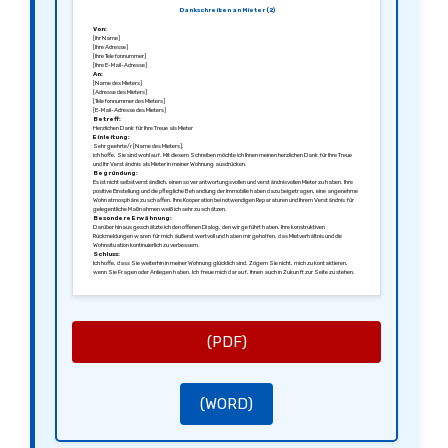
Dankschreiben an Mieter (2)
Von:
[Ihr Name]
[Ihre Adresse]
[Ihre Telefonnummer]
[Ihre E-Mail-Adresse]
An:
[Name des Mieters]
[Adresse des Mieters]
[Telefonnummer des Mieters]
[E-Mail-Adresse des Mieters]
Betreff:
Herzlichen Dank für Ihre Treue als Mieter
Einleitung:
Sehr geehrte/r [Name des Mieters],
ich hoffe, Sie sind wohlauf. Mit diesem Schreiben möchte ich Ihnen meinen herzlichen Dank für Ihre Treue
und Ihr Verständnis als Mieter in meiner Wohnung ausdrücken.
Begründung:
Es ist nicht selbstverständlich, einen so verantwortungsvollen und verständnisvollen Mieter zu haben. Ihre
positive Einstellung und die pflegliche Behandlung der Immobilie haben dazu beigetragen, eine angenehme
Wohnatmosphäre zu schaffen. Ihre Kooperation bei notwendigen Reparaturen und Ihrem Verständnis für
gelegentliche Maßnahmen weiß ich sehr zu schätzen.
Besondere Erwähnung:
Darüber hinaus geschätzte ich den offenen Dialog, den wir geführt haben. Ihre konstruktiven
Rückmeldungen waren für mich äußerst wertvoll und haben mir geholfen, das Mietverhältnis und die
Wohnsituation kontinuierlich zu verbessern.
Schluss:
Ich hoffe, dass Sie weiterhin in meiner Wohnung glücklich sind. Zögern Sie nicht, mich zu kontaktieren,
wenn Sie Fragen oder Anliegen haben. Ich freue mich darauf, Ihnen auch in Zukunft zur Seite zu stehen.
Nochmals vielen Dank für Ihr Vertrauen. Ich wünsche Ihnen alles Gute!
Mit freundlichen Grüßen,
[Ihre Unterschrift]
[Ihr Name]
(PDF)
(WORD)