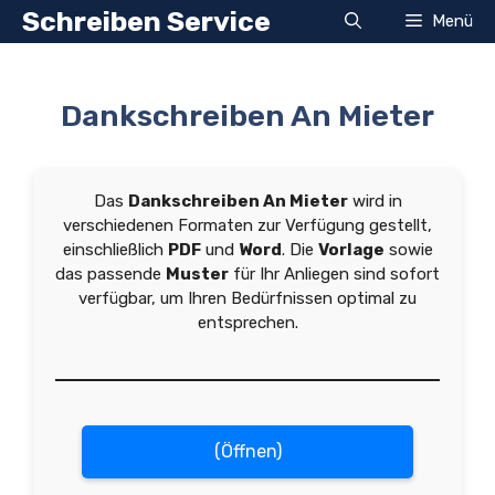
Zum
Schreiben Service
Menü
Inhalt
springen
Dankschreiben An Mieter
Das
Dankschreiben An Mieter
wird in
verschiedenen Formaten zur Verfügung gestellt,
einschließlich
PDF
und
Word
. Die
Vorlage
sowie
das passende
Muster
für Ihr Anliegen sind sofort
verfügbar, um Ihren Bedürfnissen optimal zu
entsprechen.
(Öffnen)