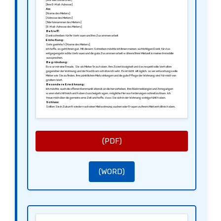
[Ihre Telefonnummer]
[Ihre E-Mail-Adresse]
An:
[Name des Mieters]
[Adresse des Mieters]
[Telefonnummer des Mieters]
[E-Mail-Adresse des Mieters]
Betreff:
Dankschreiben für Ihr Vertrauen und Ihre Zusammenarbeit
Einleitung:
Sehr geehrte/r [Name des Mieters],
ich hoffe, es geht Ihnen gut. Mit diesem Schreiben möchte ich Ihnen meinen aufrichtigen Dank für das
entgegengebrachte Vertrauen und die gute Zusammenarbeit während Ihrer Mietzeit in meiner Immobilie
aussprechen.
Begründung:
Es war mir eine Freude, Sie als Mieter/in zu haben. Ihre Zuverlässigkeit und das respektvolle Verhalten
gegenüber der Wohnung und der Nachbarn schätze ich sehr. Es ist nicht alltäglich, so verantwortungsvolle
Mieter wie Sie zu finden. Ihre pünktlichen Mietzahlungen und die gute Pflege der Wohnung sind für mich von
großem Wert.
Besondere Erwähnung:
Ich möchte auch die offenen Kommunikationskanäle hervorheben. Ihre Rückmeldungen und Anregungen
waren stets hilfreich und haben dazu beigetragen, mögliche Herausforderungen schnell zu lösen. Ich
freue mich über die gemeinsame Zeit und hoffe, dass Sie sich in der Wohnung wohlgefühlt haben.
Schluss:
Sollten Sie in Zukunft wieder nach einer Mietwohnung suchen oder Fragen zu Ihrem Mietverhältnis haben,
zögern Sie bitte nicht, mich zu kontaktieren. Ich bin jederzeit bereit, Ihnen zu helfen oder mögliche
zukünftige Mietverhältnisse zu besprechen.
Vielen Dank nochmals für alles. Ich wünsche Ihnen alles Gute für Ihre Zukunft!
Mit freundlichen Grüßen,
[Ihre Unterschrift]
[Ihr Name]
(PDF)
(WORD)