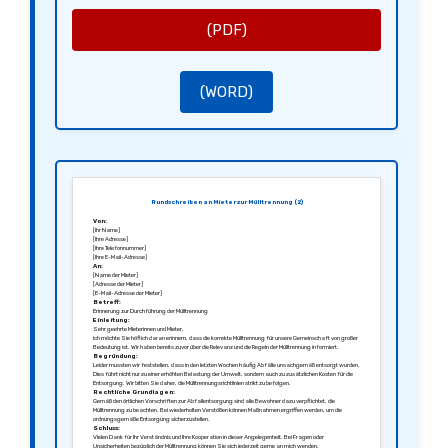
Mit freundlichen Grüßen,
[Ihre Unterschrift]
[Ihr Name]
(PDF)
(WORD)
Rundschreiben an Mieter zur Mülltrennung (2)
Von:
[Ihr Name]
[Ihre Adresse]
[Ihre Telefonnummer]
[Ihre E-Mail-Adresse]
An:
[Name der Mieter]
[Adresse der Mieter]
[E-Mail-Adresse der Mieter]
Betreff:
Erinnerung zur Durchführung der Mülltrennung
Einleitung:
Sehr geehrte Mieterinnen und Mieter,
ich möchte Sie höflich daran erinnern, dass die korrekte Mülltrennung für unsere Gemeinschaft von großer
Bedeutung ist. Wir haben bereits zuvor über die Relevanz und die Regeln der Mülltrennung informiert.
Begründung:
Leider mussten wir feststellen, dass in den letzten Wochen häufig Abfälle unsachgemäß entsorgt wurden.
Dies führt nicht nur zu einer erhöhten Belastung der Umwelt, sondern auch zu zusätzlichen Kosten für die
Entsorgung. Wir bitten Sie daher, die Mülltrennungsrichtlinien strikt zu befolgen.
Rechtliche Grundlagen:
Gemäß den örtlichen Vorschriften zur Abfallentsorgung sind alle Bewohner dazu verpflichtet, die
Mülltrennung zu beachten. Bei wiederholten Verstößen können Maßnahmen ergriffen werden, um die
ordnungsgemäße Entsorgung sicherzustellen.
Schluss:
Vielen Dank für Ihr Verständnis und Ihre Kooperation in dieser Angelegenheit. Bei Fragen oder
Unsicherheiten bezüglich der Mülltrennung können Sie sich jederzeit gerne an mich wenden.