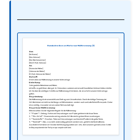
Rundschreiben an Mieter zur Mülltrennung (1)
Von:
[Ihr Name]
[Ihre Adresse]
[Ihre Telefonnummer]
[Ihre E-Mail-Adresse]
An:
[Name der Mieter]
[Adresse der Mieter]
[E-Mail-Adresse der Mieter]
Betreff:
Information zur Mülltrennung in unserer Wohnanlage
Einleitung:
Sehr geehrte Mieterinnen und Mieter,
ich hoffe, es geht Ihnen allen gut. Im Sinne eines sauberen und umweltfreundlichen Wohnumfeldes möchte
ich Sie über die wichtigen Schritte zur Mülltrennung informieren, die ab sofort in unserer Wohnanlage
gelten.
Begründung:
Die Mülltrennung ist ein unverzichtbarer Beitrag zum Umweltschutz. Durch die richtige Trennung der
Abfälle können wir nicht nur die Menge an Müll reduzieren, sondern auch wertvolle Rohstoffe recyceln. Daher
ist es wichtig, dass jeder von uns seinen Teil dazu beiträgt.
Regeln zur Mülltrennung:
Bitte beachten Sie die folgenden Regeln für die Mülltrennung:
1. **Papier**: Zeitung, Karton und Verpackungen aus Papier gehören in die blaue Tonne.
2. **Bio-Abfall**: Essensreste und organische Abfälle sind im grünen Eimer zu entsorgen.
3. **Kunststoffe**: Flaschen, Tüten und Verpackungen aus Kunststoff sollen in die gelbe Tonne.
4. **Restmüll**: Alles, was nicht anderweitig getrennt werden kann, gehört in die Restmülltonne.
Zusätzlich informieren wir Sie über die Entsorgungszeiten und -orte, die in unserem gemeinsamen Schild
im Eingangsbereich der Tiefgarage angebracht sind.
Schluss:
Wir danken Ihnen für Ihre Mitarbeit und Ihr Engagement für die Umwelt. Bei Fragen oder Anregungen
stehen wir Ihnen jederzeit gerne zur Verfügung. Lassen Sie uns gemeinsam einen Beitrag zu einem
sauberen Wohnumfeld leisten.