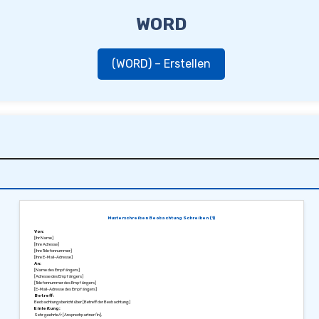
WORD
(WORD) – Erstellen
Musterschreiben Beobachtung Schreiben (1)
Von:
[Ihr Name]
[Ihre Adresse]
[Ihre Telefonnummer]
[Ihre E-Mail-Adresse]
An:
[Name des Empfängers]
[Adresse des Empfängers]
[Telefonnummer des Empfängers]
[E-Mail-Adresse des Empfängers]
Betreff:
Beobachtungsbericht über [Betreff der Beobachtung]
Einleitung:
Sehr geehrte/r [Ansprechpartner/in],