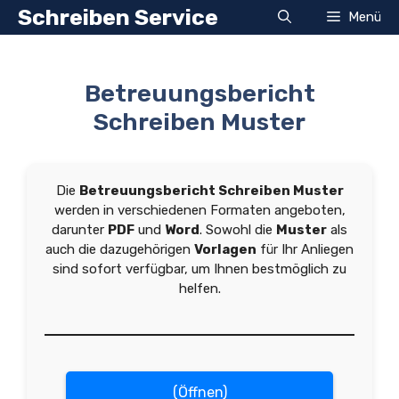
Zum
Schreiben Service
Menü
Inhalt
springen
Betreuungsbericht
Schreiben Muster
Die
Betreuungsbericht Schreiben Muster
werden in verschiedenen Formaten angeboten,
darunter
PDF
und
Word
. Sowohl die
Muster
als
auch die dazugehörigen
Vorlagen
für Ihr Anliegen
sind sofort verfügbar, um Ihnen bestmöglich zu
helfen.
(Öffnen)