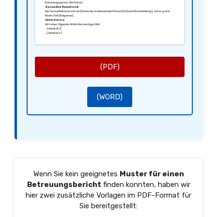
Betreuungsperson: [Ihr Name]
Gesundheitszustand:
Der Gesundheitszustand von [Name der zu betreuenden Person] ist [kurze Beschreibung], und es gab in
letzter Zeit [Ereignisse].
Aktivitäten:
Wir haben folgende Aktivitäten durchgeführt:
– [Aktivität 1]
– [Aktivität 2]
Verhaltensbeobachtungen:
Folgende Verhaltensweisen sind aufgefallen:
– [Beobachtung 1]
– [Beobachtung 2]
Empfehlungen:
Ich empfehle:
– [Empfehlung 1]
(PDF)
– [Empfehlung 2]
Schluss:
Ich danke Ihnen für Ihre Aufmerksamkeit und stehe für Rückfragen gerne zur Verfügung. Ich freue mich
auf Ihre Rückmeldung zu [Name der zu betreuenden Person].
Mit freundlichen Grüßen,
[Ihre Unterschrift]
[Ihr Name]
(WORD)
Wenn Sie kein geeignetes
Muster für einen
Betreuungsbericht
finden konnten, haben wir
hier zwei zusätzliche Vorlagen im PDF-Format für
Sie bereitgestellt: