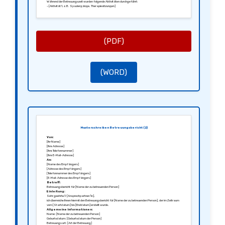
Während der Betreuungszeit wurden folgende Aktivitäten durchgeführt:
– [Aktivität 1, z.B. Spaziergänge, Therapiesitzungen]
– [Aktivität 2, z.B. Besuche von Angehörigen, Teilnahme an Gruppenangeboten]
Verhaltensbeobachtungen:
Ich habe folgende Verhaltensweisen und Veränderungen festgestellt:
– [Beobachtung 1, z.B. Verbesserung der sozialen Interaktionen]
– [Beobachtung 2, z.B. emotionale Reaktionen auf bestimmte Ereignisse]
Empfehlungen:
Basierend auf meinen Beobachtungen empfehle ich:
(PDF)
– [Empfehlung 1, z.B. weitere Therapien, Änderungen im Betreuungsansatz]
– [Empfehlung 2, z.B. Unterstützung beim Tagesablauf]
Schluss:
Ich danke Ihnen für Ihr Vertrauen und stehe für Rückfragen jederzeit gerne zur Verfügung. Ich freue mich
auf ein weiteres positives Feedback über die Entwicklung von [Name der zu betreuenden Person].
Mit freundlichen Grüßen,
[Ihre Unterschrift]
(WORD)
[Ihr Name]
Musterschreiben Betreuungsbericht (2)
Von:
[Ihr Name]
[Ihre Adresse]
[Ihre Telefonnummer]
[Ihre E-Mail-Adresse]
An:
[Name des Empfängers]
[Adresse des Empfängers]
[Telefonnummer des Empfängers]
[E-Mail-Adresse des Empfängers]
Betreff:
Betreuungsbericht für [Name der zu betreuenden Person]
Einleitung:
Sehr geehrte/r [Ansprechpartner/in],
ich überreiche Ihnen hiermit den Betreuungsbericht für [Name der zu betreuenden Person], der im Zeitraum
vom [Startdatum] bis [Enddatum] erstellt wurde.
Allgemeine Informationen:
Name: [Name der zu betreuenden Person]
Geburtsdatum: [Geburtsdatum der Person]
Betreuungsart: [Art der Betreuung]