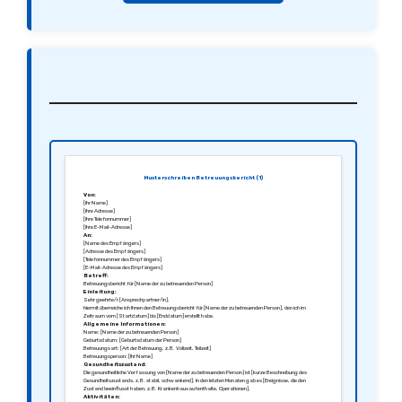
Musterschreiben Betreuungsbericht (1)
Von:
[Ihr Name]
[Ihre Adresse]
[Ihre Telefonnummer]
[Ihre E-Mail-Adresse]
An:
[Name des Empfängers]
[Adresse des Empfängers]
[Telefonnummer des Empfängers]
[E-Mail-Adresse des Empfängers]
Betreff:
Betreuungsbericht für [Name der zu betreuenden Person]
Einleitung:
Sehr geehrte/r [Ansprechpartner/in],
hiermit überreiche ich Ihnen den Betreuungsbericht für [Name der zu betreuenden Person], den ich im
Zeitraum vom [Startdatum] bis [Enddatum] erstellt habe.
Allgemeine Informationen:
Name: [Name der zu betreuenden Person]
Geburtsdatum: [Geburtsdatum der Person]
Betreuungsart: [Art der Betreuung, z.B. Vollzeit, Teilzeit]
Betreuungsperson: [Ihr Name]
Gesundheitszustand:
Die gesundheitliche Verfassung von [Name der zu betreuenden Person] ist [kurze Beschreibung des
Gesundheitszustands, z.B. stabil, schwankend]. In den letzten Monaten gab es [Ereignisse, die den
Zustand beeinflusst haben, z.B. Krankenhausaufenthalte, Operationen].
Aktivitäten: