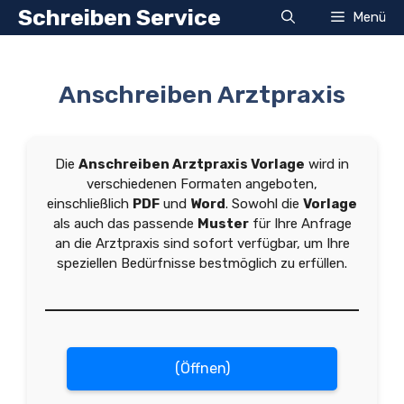
Zum
Schreiben Service
Menü
Inhalt
springen
Anschreiben Arztpraxis
Die
Anschreiben Arztpraxis Vorlage
wird in
verschiedenen Formaten angeboten,
einschließlich
PDF
und
Word
. Sowohl die
Vorlage
als auch das passende
Muster
für Ihre Anfrage
an die Arztpraxis sind sofort verfügbar, um Ihre
speziellen Bedürfnisse bestmöglich zu erfüllen.
(Öffnen)