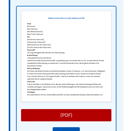
Musterschreiben an die Arztpraxis (1)
Von:
[Ihr Name]
[Ihre Adresse]
[Ihre Telefonnummer]
[Ihre E-Mail-Adresse]
An:
[Name der Arztpraxis]
[Adresse der Arztpraxis]
[Telefonnummer der Arztpraxis]
[E-Mail-Adresse der Arztpraxis]
Betreff:
Anfrage bezüglich eines Termins zur Untersuchung
Einleitung:
Sehr geehrte Damen und Herren,
mein Name ist [Ihr Name] und ich hoffe, es geht Ihnen gut. Ich wende mich an Sie, um einen Termin für eine
medizinische Untersuchung zu vereinbaren, da ich Beschwerden habe, die ich gerne mit einem Arzt
besprechen möchte.
Begründung:
Ich habe in den letzten Wochen vermehrt [beschreiben Sie Ihre Symptome, z.B. Kopfschmerzen, Müdigkeit]
erfahren und würde daher gerne eine Untersuchung durchführen lassen. Ich bin mir darüber im Klaren,
dass Sie eine Vielzahl an Anfragen erhalten, aber ich wäre Ihnen sehr dankbar, wenn Sie mir einen
zeitnahen Termin anbieten könnten.
Details:
Falls erforderlich, kann ich Ihnen zuvor alle relevanten Unterlagen, wie meine Krankengeschichte oder
Voruntersuchungen, zukommen lassen. Ich bin flexibel bezüglich der Terminoptionen und kann mich nach
Ihren Möglichkeiten richten.
Schluss:
Ich danke Ihnen im Voraus für Ihre Mühe und hoffe auf eine schnelle Rückmeldung. Bitte kontaktieren Sie
mich unter der oben angegebenen Telefonnummer oder E-Mail-Adresse.
Mit freundlichen Grüßen,
[Ihre Unterschrift]
[Ihr Name]
(PDF)