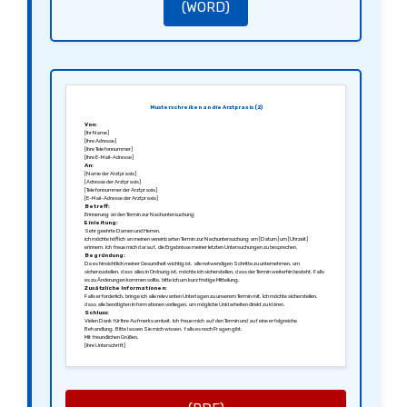
(WORD)
Musterschreiben an die Arztpraxis (2)
Von:
[Ihr Name]
[Ihre Adresse]
[Ihre Telefonnummer]
[Ihre E-Mail-Adresse]
An:
[Name der Arztpraxis]
[Adresse der Arztpraxis]
[Telefonnummer der Arztpraxis]
[E-Mail-Adresse der Arztpraxis]
Betreff:
Erinnerung an den Termin zur Nachuntersuchung
Einleitung:
Sehr geehrte Damen und Herren,
ich möchte höflich an meinen vereinbarten Termin zur Nachuntersuchung am [Datum] um [Uhrzeit]
erinnern. Ich freue mich darauf, die Ergebnisse meiner letzten Untersuchungen zu besprechen.
Begründung:
Da es hinsichtlich meiner Gesundheit wichtig ist, alle notwendigen Schritte zu unternehmen, um
sicherzustellen, dass alles in Ordnung ist, möchte ich sicherstellen, dass der Termin weiterhin besteht. Falls
es zu Änderungen kommen sollte, bitte ich um kurzfristige Mitteilung.
Zusätzliche Informationen:
Falls erforderlich, bringe ich alle relevanten Unterlagen zu unserem Termin mit. Ich möchte sicherstellen,
dass alle benötigten Informationen vorliegen, um mögliche Unklarheiten direkt zu klären.
Schluss:
Vielen Dank für Ihre Aufmerksamkeit. Ich freue mich auf den Termin und auf eine erfolgreiche
Behandlung. Bitte lassen Sie mich wissen, falls es noch Fragen gibt.
Mit freundlichen Grüßen,
[Ihre Unterschrift]
[Ihr Name]