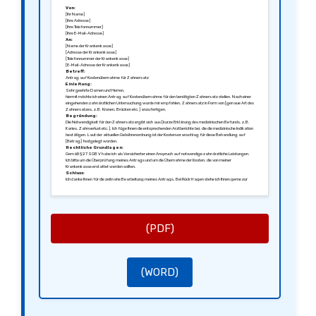
Von:
[Ihr Name]
[Ihre Adresse]
[Ihre Telefonnummer]
[Ihre E-Mail-Adresse]
An:
[Name der Krankenkasse]
[Adresse der Krankenkasse]
[Telefonnummer der Krankenkasse]
[E-Mail-Adresse der Krankenkasse]
Betreff:
Antrag auf Kostenübernahme für Zahnersatz
Einleitung:
Sehr geehrte Damen und Herren,
hiermit möchte ich einen Antrag auf Kostenübernahme für den benötigten Zahnersatz stellen. Nach einer
eingehenden zahnärztlichen Untersuchung wurde mir empfohlen, Zahnersatz in Form von [genaue Art des
Zahnersatzes, z.B. Kronen, Brücken etc.] anzufertigen.
Begründung:
Die Notwendigkeit für den Zahnersatz ergibt sich aus [kurze Erklärung des medizinischen Befunds, z.B.
Karies, Zahnverlust etc.]. Ich füge Ihnen die entsprechenden Arztberichte bei, die die medizinische Indikation
bestätigen. Laut der aktuellen Gebührenordnung ist der Kostenvoranschlag für diese Behandlung auf
[Betrag] festgelegt worden.
Rechtliche Grundlagen:
Gemäß § 27 SGB V habe ich als Versicherter einen Anspruch auf notwendige zahnärztliche Leistungen.
Ich bitte um die Überprüfung meines Antrags und um die Übernahme der Kosten, die von meiner
Krankenkasse erstattet werden sollten.
Schluss:
Ich danke Ihnen für die zeitnahe Bearbeitung meines Antrags. Bei Rückfragen stehe ich Ihnen gerne zur
Verfügung und bitte um eine schriftliche Bestätigung des Kostenvoranschlags sowie des weiteren
Vorgehens.
Mit freundlichen Grüßen,
[Ihre Unterschrift]
[Ihr Name]
(PDF)
(WORD)