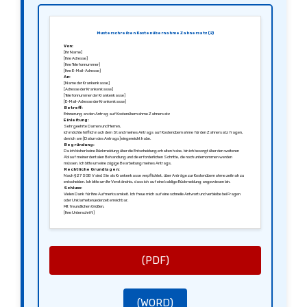
Musterschreiben Kostenübernahme Zahnersatz (2)
Von:
[Ihr Name]
[Ihre Adresse]
[Ihre Telefonnummer]
[Ihre E-Mail-Adresse]
An:
[Name der Krankenkasse]
[Adresse der Krankenkasse]
[Telefonnummer der Krankenkasse]
[E-Mail-Adresse der Krankenkasse]
Betreff:
Erinnerung an den Antrag auf Kostenübernahme Zahnersatz
Einleitung:
Sehr geehrte Damen und Herren,
ich möchte höflich nach dem Stand meines Antrags auf Kostenübernahme für den Zahnersatz fragen,
den ich am [Datum des Antrags] eingereicht habe.
Begründung:
Da ich bisher keine Rückmeldung über die Entscheidung erhalten habe, bin ich besorgt über den weiteren
Ablauf meiner dentalen Behandlung und die erforderlichen Schritte, die noch unternommen werden
müssen. Ich bitte um eine zügige Bearbeitung meines Antrags.
Rechtliche Grundlagen:
Nach § 27 SGB V sind Sie als Krankenkasse verpflichtet, über Anträge zur Kostenübernahme zeitnah zu
entscheiden. Ich bitte um Ihr Verständnis, dass ich auf eine baldige Rückmeldung angewiesen bin.
Schluss:
Vielen Dank für Ihre Aufmerksamkeit. Ich freue mich auf eine schnelle Antwort und verbleibe bei Fragen
oder Unklarheiten jederzeit erreichbar.
Mit freundlichen Grüßen,
[Ihre Unterschrift]
[Ihr Name]
(PDF)
(WORD)