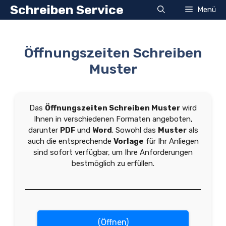
Zum
Schreiben Service
Menü
Inhalt
springen
Öffnungszeiten Schreiben
Muster
Das
Öffnungszeiten Schreiben Muster
wird
Ihnen in verschiedenen Formaten angeboten,
darunter
PDF
und
Word
. Sowohl das
Muster
als
auch die entsprechende
Vorlage
für Ihr Anliegen
sind sofort verfügbar, um Ihre Anforderungen
bestmöglich zu erfüllen.
(Öffnen)