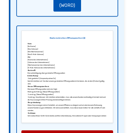
(WORD)
Musterschreiben Öffnungszeiten (2)
Von:
[Ihr Name]
[Ihre Adresse]
[Ihre Telefonnummer]
[Ihre E-Mail-Adresse]
An:
[Name des Unternehmens]
[Adresse des Unternehmens]
[Telefonnummer des Unternehmens]
[E-Mail-Adresse des Unternehmens]
Betreff:
Benachrichtigung über geänderte Öffnungszeiten
Einleitung:
Sehr geehrte/r [Ansprechpartner/in],
hiermit möchten wir Sie über unsere geänderten Öffnungszeiten informieren, die ab dem [Datum] gültig
sind.
Neue Öffnungszeiten:
Die neuen Öffnungszeiten sind wie folgt:
Montag bis Freitag: [Neue Öffnungszeiten]
Samstag: [Neue Öffnungszeiten]
Sonntag: Geschlossen. Wir möchten sicherstellen, dass alle unsere Kunden rechtzeitig informiert sind und
die Anpassungen in Ihrer Planung berücksichtigen können.
Begründung:
Diese Anpassungen sind erforderlich, um unsere Effizienz zu steigern und um eine bessere Betreuung
unserer Kunden zu gewährleisten. Wir sind zuversichtlich, dass diese neuen Zeiten für alle vorteilhaft sein
werden.
Schluss:
Wir danken Ihnen für Ihr Verständnis und Ihre Unterstützung. Bei weiteren Fragen oder Anregungen stehen
wir Ihnen gerne zur Verfügung.
Mit freundlichen Grüßen,
[Ihre Unterschrift]
[Ihr Name]