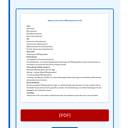
Musterschreiben Öffnungszeiten (1)
Von:
[Ihr Name]
[Ihre Adresse]
[Ihre Telefonnummer]
[Ihre E-Mail-Adresse]
An:
[Name des Unternehmens]
[Adresse des Unternehmens]
[Telefonnummer des Unternehmens]
[E-Mail-Adresse des Unternehmens]
Betreff:
Änderung der Öffnungszeiten
Einleitung:
Sehr geehrte/r [Ansprechpartner/in],
ich schreibe Ihnen, um Sie über die geplanten Änderungen der Öffnungszeiten unseres Unternehmens zu
informieren, die ab dem [Datum] in Kraft treten werden.
Details der Änderungen:
Die neuen Öffnungszeiten sind wie folgt:
Montag – Freitag: [Neue Öffnungszeiten]
Samstag: [Neue Öffnungszeiten]
Sonntag: Geschlossen. Ich bitte Sie, diese Änderungen in Ihren Unterlagen zu vermerken und Ihre Kunden
entsprechend zu informieren.
Begründung:
Die Anpassung der Öffnungszeiten erfolgt, um unseren Kunden einen besseren Service zu bieten und um
den Bedürfnissen unseres Teams gerecht zu werden. Wir sind überzeugt, dass diese Änderungen für alle
Beteiligten von Vorteil sein werden.
Schluss:
Vielen Dank für Ihr Verständnis und Ihre Kooperation. Bei weiteren Fragen oder wenn Sie zusätzliche
Informationen benötigen, stehe ich Ihnen jederzeit zur Verfügung.
Mit freundlichen Grüßen,
[Ihre Unterschrift]
[Ihr Name]
(PDF)