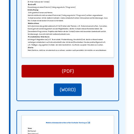
[E-Mail-Adresse der Schule]
Betreff:
Bewerbung um einen Platz im [Jahrgangsstufe / Programm]
Einleitung:
Sehr geehrte Damen und Herren,
hiermit möchte ich mich um einen Platz in der [Jahrgangsstufe / Programm] an Ihrer angesehenen
Schule bewerben. Ich bin äußerst motiviert, meine schulische Karriere fortzusetzen und bin überzeugt, dass
Ihre Schule mir die besten Chancen dafür bietet.
Motivation:
Ich habe immer eine große Leidenschaft für [Fächer oder Themen, z.B. Naturwissenschaften, Sprachen,
Kunst] gehabt und bin begeistert von den Möglichkeiten, die Ihre Schule in diesen Bereichen bietet. Die
[besonderen Programme, Projekte oder Merkmale der Schule] haben mich besonders beeindruckt und ich
bin überzeugt, dass ich mich dort weiterentwickeln kann.
Persönliche Stärken:
Ich bringe Fähigkeiten wie [z.B. Teamarbeit, Problemlösung, Kreativität] mit, die ich während meiner
vorherigen schulischen Laufbahn entwickelt habe. Ich bin ein [Beschreiben Sie eine positive Eigenschaft,
z.B. fleißiger, engagierter] Schüler, der stets bestrebt ist, das Beste aus jeder Situation zu machen.
Ziele:
Mein Ziel ist es, nicht nur akademisch zu wachsen, sondern auch persönlich. Ich möchte an verschiedenen
[Projekten, AGs, Wettbewerben] teilnehmen und mit Gleichgesinnten zusammenarbeiten, um unsere
Interessen und Talente zu fördern.
Schluss:
Ich danke Ihnen für die Zeit und die Überlegung meiner Bewerbung. Über die Gelegenheit, mich persönlich
vorzustellen und meine Motivation näher erläutern zu können, würde ich mich sehr freuen. Bitte lassen Sie
mich wissen, ob Sie weitere Informationen benötigen.
Mit freundlichen Grüßen,
(PDF)
[Ihre Unterschrift]
[Ihr Name]
(WORD)
Motivationsschreiben für Schule Vorlage (2)
Von:
[Ihr Name]
[Ihre Adresse]