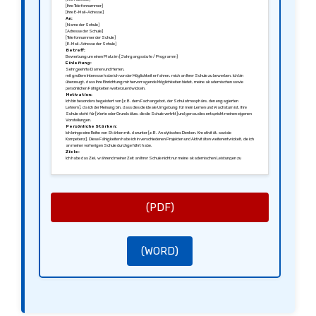
[Ihre Telefonnummer]
[Ihre E-Mail-Adresse]
An:
[Name der Schule]
[Adresse der Schule]
[Telefonnummer der Schule]
[E-Mail-Adresse der Schule]
Betreff:
Bewerbung um einen Platz im [Jahrgangsstufe / Programm]
Einleitung:
Sehr geehrte Damen und Herren,
mit großem Interesse habe ich von der Möglichkeit erfahren, mich an Ihrer Schule zu bewerben. Ich bin
überzeugt, dass Ihre Einrichtung mir hervorragende Möglichkeiten bietet, meine akademischen sowie
persönlichen Fähigkeiten weiterzuentwickeln.
Motivation:
Ich bin besonders begeistert von [z.B. dem Fachangebot, der Schulatmosphäre, den engagierten
Lehrern], da ich der Meinung bin, dass dies die ideale Umgebung für mein Lernen und Wachstum ist. Ihre
Schule steht für [Werte oder Grundsätze, die die Schule vertritt] und genau dies entspricht meinen eigenen
Vorstellungen.
Persönliche Stärken:
Ich bringe eine Reihe von Stärken mit, darunter [z.B. Analytisches Denken, Kreativität, soziale
Kompetenz]. Diese Fähigkeiten habe ich in verschiedenen Projekten und Aktivitäten weiterentwickelt, die ich
an meiner vorherigen Schule durchgeführt habe.
Ziele:
Ich habe das Ziel, während meiner Zeit an Ihrer Schule nicht nur meine akademischen Leistungen zu
steigern, sondern auch aktiv am Schulleben teilzunehmen, beispielsweise durch [AGs, Projekte oder
Wettbewerbe]. Ich bin an neuen Herausforderungen interessiert und freue mich darauf, neue Erfahrungen
zu sammeln.
Schluss:
Ich bin Ihnen sehr dankbar für die Berücksichtigung meiner Bewerbung und freue mich auf die Möglichkeit,
mehr über Ihre Schule und deren Programme zu erfahren. Gerne würde ich in einem persönlichen Gespräch
meine Motivation weiter erläutern.
(PDF)
Mit freundlichen Grüßen,
[Ihre Unterschrift]
[Ihr Name]
(WORD)