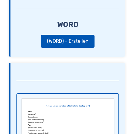
WORD
(WORD) – Erstellen
Motivationsschreiben für Schule Vorlage (1)
Von:
[Ihr Name]
[Ihre Adresse]
[Ihre Telefonnummer]
[Ihre E-Mail-Adresse]
An:
[Name der Schule]
[Adresse der Schule]
[Telefonnummer der Schule]