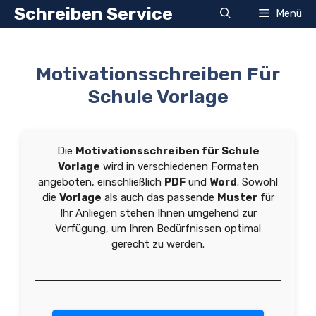
Zum
Schreiben Service
Menü
Inhalt
springen
Motivationsschreiben Für
Schule Vorlage
Die
Motivationsschreiben für Schule
Vorlage
wird in verschiedenen Formaten
angeboten, einschließlich
PDF
und
Word
. Sowohl
die
Vorlage
als auch das passende
Muster
für
Ihr Anliegen stehen Ihnen umgehend zur
Verfügung, um Ihren Bedürfnissen optimal
gerecht zu werden.