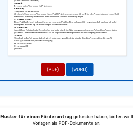
[E-Mail-Adresse der Förderstelle]
Betreff:
Erinnerung an den Förderantrag für [Projektname]
Einleitung:
Sehr geehrte Damen und Herren,
ich möchte höflich an meinen Förderantrag für das Projekt [Projektname] erinnern, den ich am [Datum des Antrags] eingereicht habe. Da ich
bisher keine Rückmeldung erhalten habe, wollte ich nach dem Stand der Bearbeitung fragen.
Projektüberblick:
Dieses Projekt zielt darauf ab, [kurze Zusammenfassung des Projekts]. Die Umsetzung ist für [vorgesehener Zeitraum] geplant, und ich
benötige Ihre Unterstützung, um die notwendigen Ressourcen zu sichern.
Dringlichkeit:
Angesichts der fortschreitenden Zeit halte ich es für wichtig, zeitnah eine Rückmeldung zu erhalten, um den Fortschritt des Projekts nicht zu
gefährden. Zudem möchte ich sicherstellen, dass alle angeforderten Unterlagen korrekt und vollständig eingereicht wurden.
Schluss:
Vielen Dank für Ihre Aufmerksamkeit. Ich wäre Ihnen dankbar, wenn Sie mir den aktuellen Stand des Antrags mitteilen könnten. Für
Rückfragen stehe ich Ihnen jederzeit zur Verfügung.
Mit freundlichen Grüßen,
[Ihre Unterschrift]
[Ihr Name]
(PDF)
(WORD)
s
Muster für einen Förderantrag
gefunden haben, bieten wir I
Vorlagen als PDF-Dokumente an: