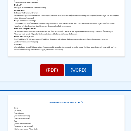
[E-Mail-Adresse der Förderstelle]
Betreff:
Antrag auf Fördermittel für [Projektname]
Einleitung:
Sehr geehrte Damen und Herren,
hiermit beantrage ich Fördermittel für das Projekt [Projektname], das sich mit [kurze Beschreibung des Projekts] beschäftigt. Ziel des Projekts
ist es, [Ziele des Projektes].
Projektbeschreibung:
Das Projekt umfasst [detaillierte Beschreibung des Projekts, einschließlich Aktivitäten, Zeitrahmen und erwartete Ergebnisse]. Wir planen,
[spezifische Maßnahmen] durchzuführen, um die gesetzten Ziele zu erreichen.
Finanzierungsbedarf:
Die Gesamtkosten des Projekts belaufen sich auf [Gesamtkosten]. Hiermit beantrage ich einen Förderbetrag in Höhe von [beantragte
Fördersumme], um die folgenden Kosten zu decken: [detaillierte Auflistung der Kosten].
Nutzen des Projekts:
Das Projekt wird [Erklärung, wie das Projekt der Gemeinschaft oder der Zielgruppe zugutekommt]. Besonders relevant ist, dass
[weiterführende Auswirkungen].
Schluss:
Ich danke Ihnen für die Prüfung meines Antrags und bin gerne bereit, weitere Informationen zur Verfügung zu stellen. Ich freue mich auf Ihre
positive Rückmeldung und stehe bei Fragen jederzeit zur Verfügung.
Mit freundlichen Grüßen,
[Ihre Unterschrift]
[Ihr Name]
(PDF)
(WORD)
Musterschreiben Förderantrag (2)
Von:
[Ihr Name]
[Ihre Adresse]
[Ihre Telefonnummer]
[Ihre E-Mail-Adresse]
An:
[Name der Förderstelle]
[Adresse der Förderstelle]
[Telefonnummer der Förderstelle]