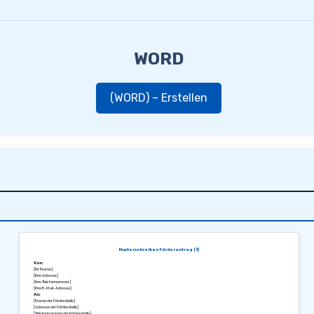
WORD
(WORD) – Erstellen
Musterschreiben Förderantrag (1)
Von:
[Ihr Name]
[Ihre Adresse]
[Ihre Telefonnummer]
[Ihre E-Mail-Adresse]
An:
[Name der Förderstelle]
[Adresse der Förderstelle]
[Telefonnummer der Förderstelle]