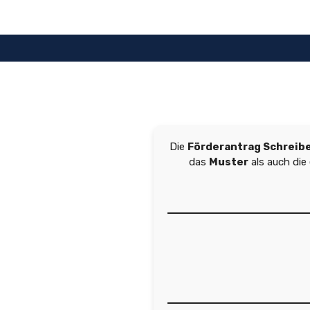
Zum
Inhalt
springen
Die
Förderantrag Schreib
das
Muster
als auch di