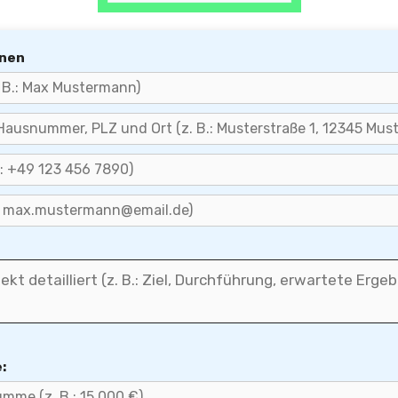
onen
: