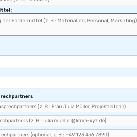
ttel:
prechpartners