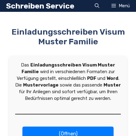
Zum
Schreiben Service
Menü
Inhalt
springen
Einladungsschreiben Visum
Muster Familie
Das
Einladungsschreiben Visum Muster
Familie
wird in verschiedenen Formaten zur
Verfügung gestellt, einschließlich
PDF
und
Word
.
Die
Mustervorlage
sowie das passende
Muster
für Ihr Anliegen sind sofort verfügbar, um Ihren
Bedürfnissen optimal gerecht zu werden.
(Öffnen)