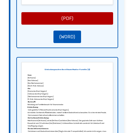
Schluss:
Bitte lassen Sie mich wissen, ob Sie weitere Informationen benötigen. Ich freue mich auf Ihren Besuch und
stehe Ihnen für Rückfragen jederzeit gerne zur Verfügung.
Mit freundlichen Grüßen,
[Ihre Unterschrift]
[Ihr Name]
(PDF)
(WORD)
Einladungsschreiben Visum Muster Familie (2)
Von:
[Ihr Name]
[Ihre Adresse]
[Ihre Telefonnummer]
[Ihre E-Mail-Adresse]
An:
[Name des Empfängers]
[Adresse des Empfängers]
[Telefonnummer des Empfängers]
[E-Mail-Adresse des Empfängers]
Betreff:
Einladung zur Familienbesuch für Visumzwecke
Einleitung:
Sehr geehrte/r [Titel und Nachname des Empfängers],
ich möchte Sie hiermit offiziell einladen, meine Familie in Deutschland zu besuchen. Es wäre mir eine Freude,
Sie in unserem Heimatland willkommen zu heißen.
Details zur Einladung:
Mein Name ist [Ihr Name], ich bin [Ihr Beruf] und lebe in [Ihre Adresse]. Der geplante Zeitraum für Ihren
Besuch ist vom [Startdatum] bis [Enddatum]. Während Ihres Aufenthalts werde ich für Unterkunft und
Verpflegung sorgen.
Reiseinformationen:
Sie können nach Deutschland reisen über [Flughafen oder Transportmittel]. Ich werde dafür sorgen, dass