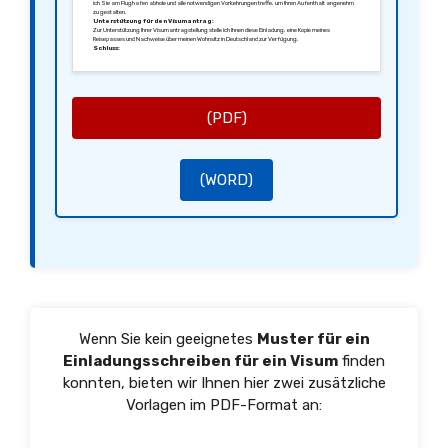
ich Sie am Flughafen abhole und alle notwendigen Vorkehrungen treffe, um Ihren Aufenthalt angenehm
zu gestalten.
Unterstützung für den Visumantrag:
Zur Unterstützung Ihrer Visumantragstellung stelle ich Ihnen diese Einladung, eine Kopie meines
Reisepasses und Nachweise über meinen Wohnsitz in Deutschland zur Verfügung.
Schluss:
Sollten Sie weitere Informationen benötigen, zögern Sie bitte nicht, mich zu kontaktieren. Ich freue mich
sehr auf Ihren Besuch und darauf, Sie unserer Familie vorzustellen.
Mit freundlichen Grüßen,
[Ihre Unterschrift]
[Ihr Name]
(PDF)
(WORD)
Wenn Sie kein geeignetes
Muster für ein
Einladungsschreiben für ein Visum
finden
konnten, bieten wir Ihnen hier zwei zusätzliche
Vorlagen im PDF-Format an: