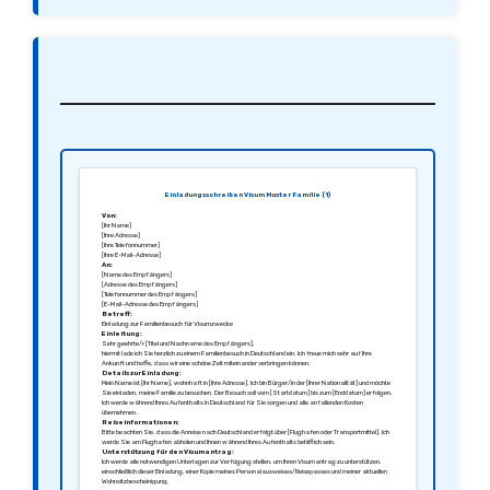
Einladungsschreiben Visum Muster Familie (1)
Von:
[Ihr Name]
[Ihre Adresse]
[Ihre Telefonnummer]
[Ihre E-Mail-Adresse]
An:
[Name des Empfängers]
[Adresse des Empfängers]
[Telefonnummer des Empfängers]
[E-Mail-Adresse des Empfängers]
Betreff:
Einladung zur Familienbesuch für Visumzwecke
Einleitung:
Sehr geehrte/r [Titel und Nachname des Empfängers],
hiermit lade ich Sie herzlich zu einem Familienbesuch in Deutschland ein. Ich freue mich sehr auf Ihre
Ankunft und hoffe, dass wir eine schöne Zeit miteinander verbringen können.
Details zur Einladung:
Mein Name ist [Ihr Name], wohnhaft in [Ihre Adresse]. Ich bin Bürger/in der [Ihrer Nationalität] und möchte
Sie einladen, meine Familie zu besuchen. Der Besuch soll vom [Startdatum] bis zum [Enddatum] erfolgen.
Ich werde während Ihres Aufenthalts in Deutschland für Sie sorgen und alle anfallenden Kosten
übernehmen.
Reiseinformationen:
Bitte beachten Sie, dass die Anreise nach Deutschland erfolgt über [Flughafen oder Transportmittel]. Ich
werde Sie am Flughafen abholen und Ihnen während Ihres Aufenthalts behilflich sein.
Unterstützung für den Visumantrag:
Ich werde alle notwendigen Unterlagen zur Verfügung stellen, um Ihren Visumantrag zu unterstützen,
einschließlich dieser Einladung, einer Kopie meines Personalausweises/Reisepasses und meiner aktuellen
Wohnsitzbescheinigung.